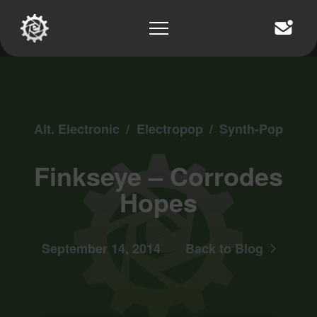
Alt. Electronic
/
Electropop
/
Synth-Pop
Finkseye – Corrodes
Hopes
September 14, 2014
Back to Blog