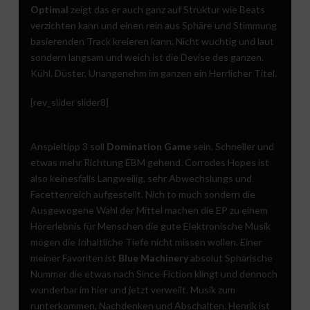
Optimal
zeigt das er auch ganz auf Struktur wie Beats
verzichten kann und einen rein aus Sphäre und Stimmung
basierenden Track kreieren kann. Nicht wuchtig und laut
sondern langsam und weich ist die Devise des ganzen.
Kühl, Düster, Unangenehm im ganzen ein Herrlicher Titel.
[rev_slider slider8]
Anspieltipp 3 soll
Domination Game
sein. Schneller und
etwas mehr Richtung EBM gehend. Corrodes Hopes ist
also keinesfalls Langweilig, sehr Abwechslungs und
Facettenreich aufgestellt. Nich to much sondern die
Ausgewogene Wahl der Mittel machen die EP zu einem
Hörerlebnis für Menschen die gute Elektronische Musik
mögen die Inhaltliche Tiefe nicht missen wollen. Einer
meiner Favoriten ist
Blue Machinery
absolut Sphärische
Nummer die etwas nach Since-Fiction klingt und dennoch
wunderbar im hier und jetzt verweilt. Musik zum
runterkommen, Nachdenken und Abschalten. Henrik ist