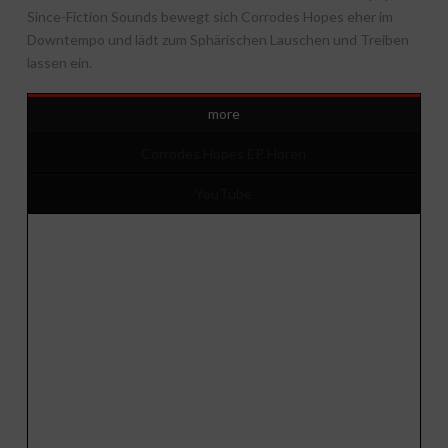
Since-Fiction Sounds bewegt sich Corrodes Hopes eher im
Downtempo und lädt zum Sphärischen Lauschen und Treiben
lassen ein.
more
Corrodes Hopes EP Hören
YouTube