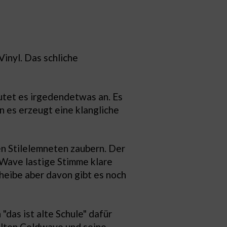
Vinyl. Das schliche
utet es irgedendetwas an. Es
n es erzeugt eine klangliche
gen Stilelemneten zaubern. Der
 Wave lastige Stimme klare
heibe aber davon gibt es noch
das ist alte Schule" dafür
alten Coldwave und seine