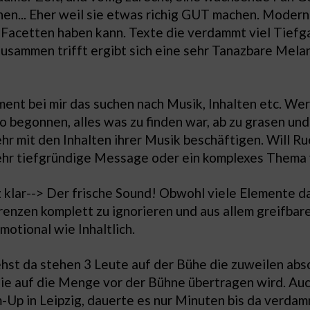
hen... Eher weil sie etwas richig GUT machen. Modern
 Facetten haben kann. Texte die verdammt viel Tiefga
usammen trifft ergibt sich eine sehr Tanazbare Mela
ent bei mir das suchen nach Musik, Inhalten etc. We
o begonnen, alles was zu finden war, ab zu grasen un
hr mit den Inhalten ihrer Musik beschäftigen. Will R
 sehr tiefgründige Message oder ein komplexes Thema
klar--> Der frische Sound! Obwohl viele Elemente davo
renzen komplett zu ignorieren und aus allem greifbar
motional wie Inhaltlich.
ehst da stehen 3 Leute auf der Bühe die zuweilen abso
rgie auf die Menge vor der Bühne übertragen wird. Au
p in Leipzig, dauerte es nur Minuten bis da verdam