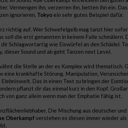
ter. Vermengen ihn, verzerren ihn, betten ihn ein. Da
nzen ignorieren.
Tokyo
ein sehr gutes Beispiel dafür.
z richtig auf. Wer Schwefelgelb mag tanzt hier sofo
das soll die erst genannten in keinem Falle schmälern
dir Schlagwortartig wie Eiswürfel an den Schädel. To
ly, dieser Sound und ab geht Tanzen next Level.
wähnt die Stelle an der es Komplex wird thematisch. G
w eine krankhafte Störung. Manipulation, Verunsicher
Elebniswelt. Das in einen Text zu bringen der Eomtio
sondern pflanzt dir das einmal kurz in den Kopf. Groß
ch von ganz allein wenn man der Emphatie fähig ist.
nzflächenliebhaber. Die Mischung aus deutscher und 
ue Oberkampf
verstehen es diesen immer wieder als
ibt.