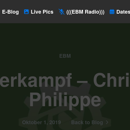
E-Blog
Live Pics
(((EBM Radio)))
Dates
EBM
erkampf – Chri
Philippe
Oktober 1, 2019
Back to Blog