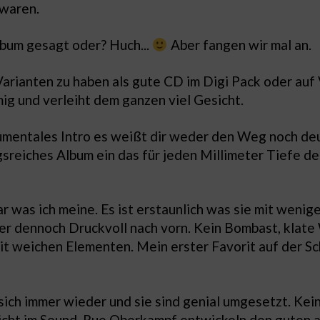
 waren.
lbum gesagt oder? Huch...
Aber fangen wir mal an.
Varianten zu haben als gute CD im Digi Pack oder auf 
ig und verleiht dem ganzen viel Gesicht.
umentales Intro es weißt dir weder den Weg noch de
gsreiches Album ein das für jeden Millimeter Tiefe de
ar was ich meine. Es ist erstaunlich was sie mit weni
ber dennoch Druckvoll nach vorn. Kein Bombast, klate
t weichen Elementen. Mein erster Favorit auf der Sc
ch immer wieder und sie sind genial umgesetzt. Kein "
sicht im Sound. Rue Oberkampf entwickeln den guten 