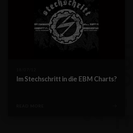
B
g
18/07/12
Im Stechschritt in die EBM Charts?
READ MORE