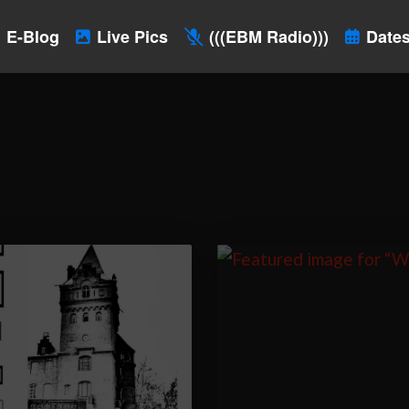
E-Blog
Live Pics
(((EBM Radio)))
Dates