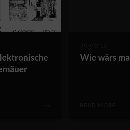
g
30/03/13
lektronische
Wie wärs ma
Gemäuer
READ MORE