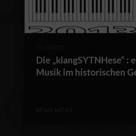
T
h
e
-
E
-
B
l
o
17/04/13
Die „klangSYTNHese“ : e
Musik im historischen 
READ MORE