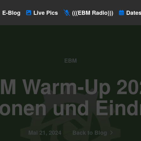
E-Blog
Live Pics
(((EBM Radio)))
Dates
EBM
 Warm-Up 202
onen und Eind
Mai 21, 2024
Back to Blog