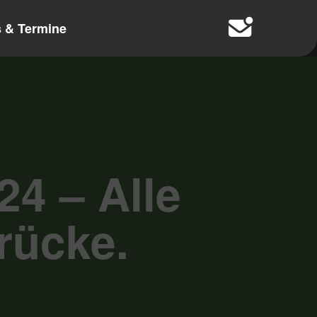
 & Termine
4 – Alle
rücke.