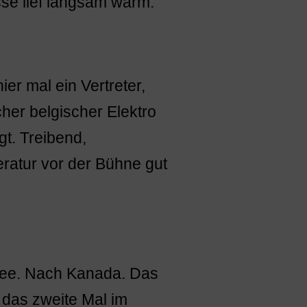
sse lief langsam warm.
ier mal ein Vertreter,
cher belgischer Elektro
t. Treibend,
ratur vor der Bühne gut
 See. Nach Kanada. Das
st das zweite Mal im