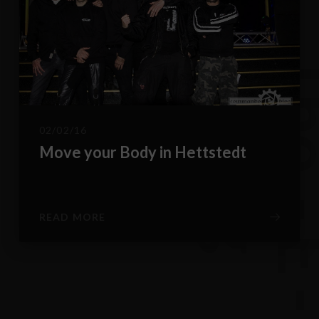
B
g
02/02/16
Move your Body in Hettstedt
READ MORE