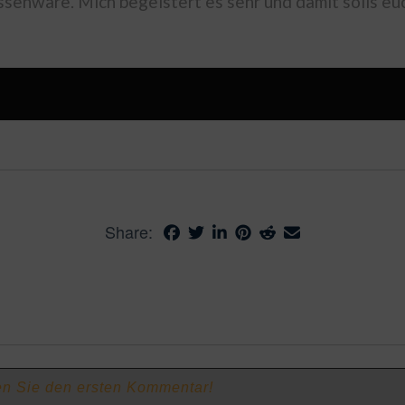
ssenware. Mich begeistert es sehr und damit solls e
Share: