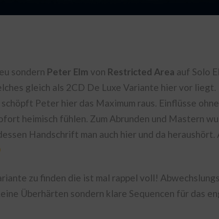
neu sondern
Peter Elm
von
Restricted Area
auf Solo 
ches gleich als 2CD De Luxe Variante hier vor liegt.
n schöpft Peter hier das Maximum raus. Einflüsse ohn
sofort heimisch fühlen. Zum Abrunden und Mastern wu
 dessen Handschrift man auch hier und da heraushört.
riante zu finden die ist mal rappel voll! Abwechslung
 Keine Überhärten sondern klare Sequencen für das e