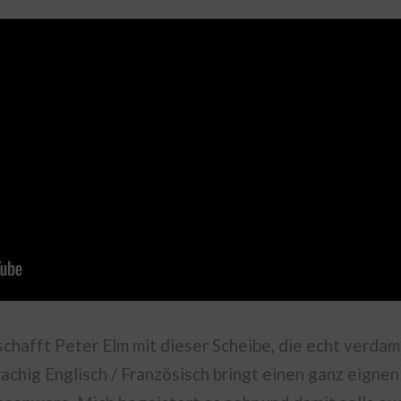
hafft Peter Elm mit dieser Scheibe, die echt verdam
hig Englisch / Französisch bringt einen ganz eignen 