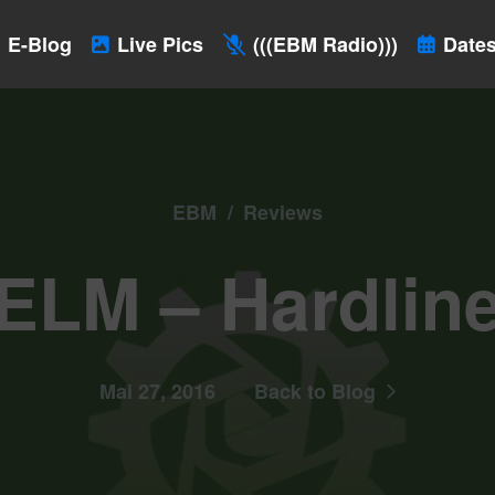
E-Blog
Live Pics
(((EBM Radio)))
Dates
EBM
/
Reviews
ELM – Hardlin
Mai 27, 2016
Back to Blog