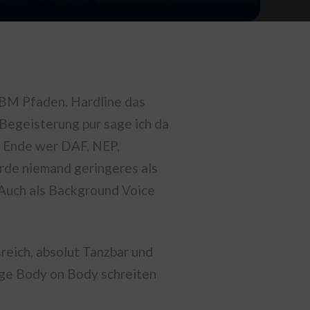
EBM Pfaden. Hardline das
 Begeisterung pur sage ich da
e Ende wer DAF, NEP,
rde niemand geringeres als
 Auch als Background Voice
sreich, absolut Tanzbar und
nge Body on Body schreiten