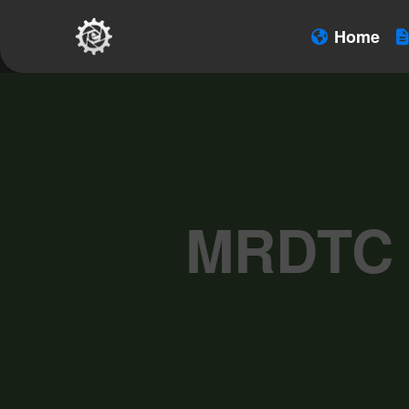
Home
MRDTC W