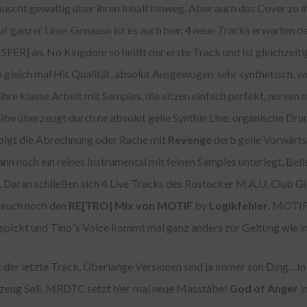
uscht gewaltig über ihren Inhalt hinweg. Aber auch das Cover z
uf ganzer Linie. Genauso ist es auch hier, 4 neue Tracks erwarten 
ER] an. No Kingdom so heißt der erste Track und ist gleichzeiti
h gleich mal Hit Qualität, absolut Ausgewogen, sehr synthetisch, 
e klasse Arbeit mit Samples, die sitzen einfach perfekt, nerven 
be überzeugt durch ne absolut geile Synthie Line, organische D
folgt die Abrechnung oder Rache mit
Revenge
derb geile Vorwärt
 noch ein reines Instrumental mit feinen Samples unterlegt, Bell
 Daran schließen sich 4 Live Tracks des Rostocker M.A.U. Club Gi
 euch noch den
RE[TRO] Mix von MOTIF
by
Logikfehler
. MOTIF
spickt und Tino´s Voice kommt mal ganz anders zur Geltung wie i
der letzte Track. Überlange Versionen sind ja immer son Ding…In
gzeug Soli. MRDTC setzt hier mal neue Masstäbe!
God of Anger
i