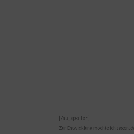
05 For The Good 
06 God Of Anger 
07 Motif *
08 Sick In Your Mi
09 Motif (Re[tro]
10 God Of Anger
[/su_spoiler]
Zur Entwicklung möchte ich sagen, d