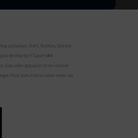
g zu haben. Shirt, Button, Sticker.
pys limitierte !!Tape!!
#4
s. Das alles gepackt in ne schöne
enge Holz zum Hören aber mehr als