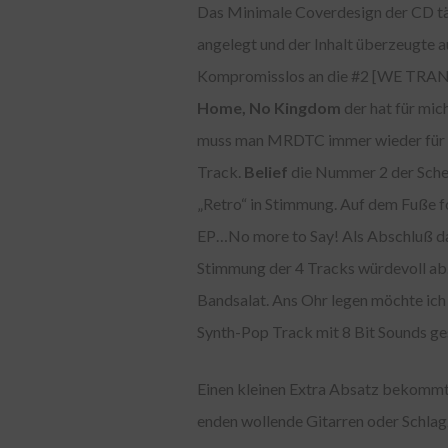
Das Minimale Coverdesign der CD tä
angelegt und der Inhalt überzeugte a
Kompromisslos an die #2 [WE TRANSF
Home, No Kingdom
der hat für mic
muss man MRDTC immer wieder für ihr
Track.
Belief
die Nummer 2 der Schei
„Retro“ in Stimmung. Auf dem Fuße 
EP…No more to Say! Als Abschluß dann
Stimmung der 4 Tracks würdevoll ab.
Bandsalat. Ans Ohr legen möchte ich
Synth-Pop Track mit 8 Bit Sounds ge
Einen kleinen Extra Absatz bekommt 
enden wollende Gitarren oder Schla