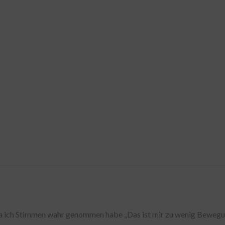
Times *
*
nd *
mix By Logikfehler)
 (Wrecked)
a ich Stimmen wahr genommen habe „Das ist mir zu wenig Bewegung“