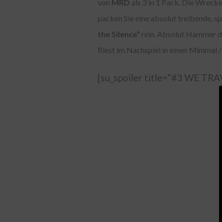
von
MRD
als 3 in 1 Pack. Die Wreck
packen Sie eine absolut treibende, s
the Silence“
rein. Absolut Hammer di
fliest im Nachspiel in einen Minimal
[su_spoiler title=“#3 WE TRAV