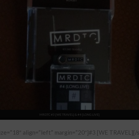
MRDTC #3 [WE TRAVEL] & #4 [LONG.LIVE]
size=“18″ align=“left“ margin=“20″]#3 [WE TRAVEL][/