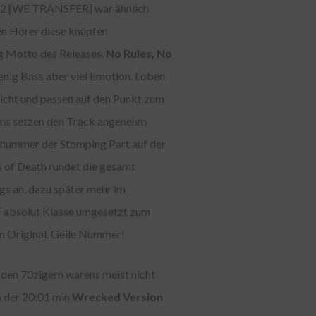
u #2 [WE TRANSFER] war ähnlich
den Hörer diese knüpfen
g Motto des Releases.
No Rules, No
wenig Bass aber viel Emotion. Loben
nicht und passen auf den Punkt zum
rums setzen den Track angenehm
snummer der Stomping Part auf der
s of Death rundet die gesamt
gs an, dazu später mehr im
 absolut Klasse umgesetzt zum
m Original. Geile Nummer!
 den 70zigern warens meist nicht
n der 20:01 min
Wrecked Version