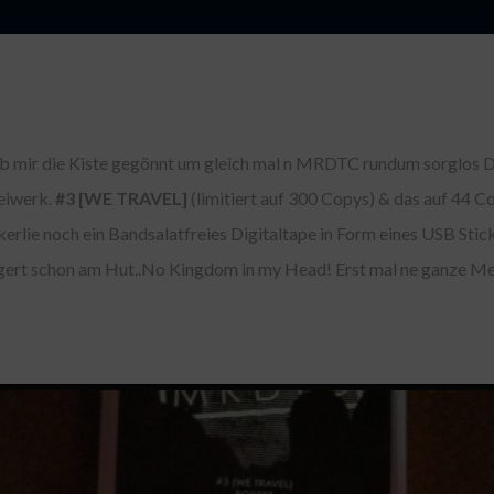
ab mir die Kiste gegönnt um gleich mal n MRDTC rundum sorglos Din
Beiwerk.
#3 [WE TRAVEL]
(limitiert auf 300 Copys) & das auf 44 Co
kerlie noch ein Bandsalatfreies Digitaltape in Form eines USB Stick
gert schon am Hut..No Kingdom in my Head! Erst mal ne ganze M