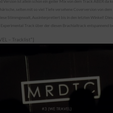
ed Version ist allein schon ein geiler Mix von dem Track ABER d
phärische, selten mit so viel Tiefe versehene Coverversion von dem
ese Stimmgewalt, Ausinterpretiert bis in den letzten Winkel! Die
 / Experimental Track über der diesen Brachialtrack entspannend b
EL – Tracklist“]