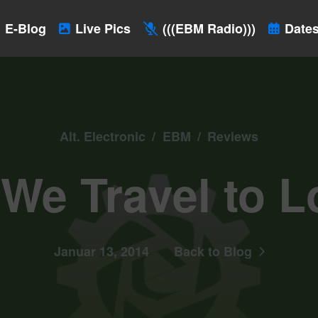
E-Blog
Live Pics
(((EBM Radio)))
Dates
Alt. Electronic
/
EBM
/
Reviews
e Travel to L
Januar 13, 2014
Back to Blog