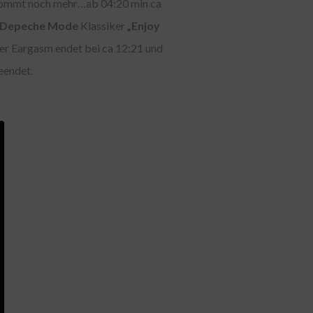
a kommt noch mehr…ab 04:20 min ca
Depeche Mode
Klassiker
„Enjoy
ser Eargasm endet bei ca 12:21 und
eendet.