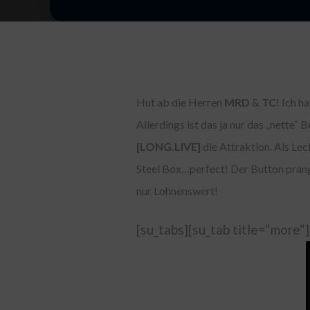
Hut ab die Herren
MRD
&
TC
! Ich h
Allerdings ist das ja nur das „nette“ 
[LONG.LIVE]
die Attraktion. Als Lec
Steel Box…perfect! Der Button pran
nur Lohnenswert!
[su_tabs][su_tab title=“more“]