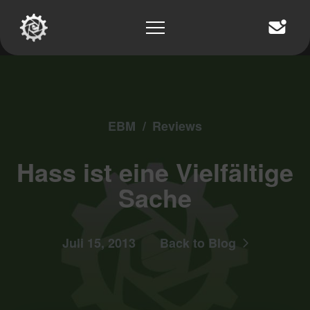
EBM
/
Reviews
Hass ist eine Vielfältige
Sache
Juli 15, 2013
Back to Blog