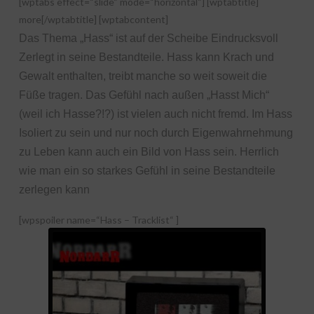
[wptabs effect=“slide“ mode=“horizontal“] [wptabtitle]
more[/wptabtitle] [wptabcontent]
Das Thema „Hass“ ist auf der Scheibe Eindrucksvoll
Zerlegt in seine Bestandteile. Hass kann Krach und
Gewalt enthalten, treibt manche so weit soweit die
Füße tragen. Das Gefühl nach außen „Hasst Mich“
(weil ich Hasse?!?) ist vielen auch nicht fremd. Im Hass
Isoliert zu sein und nur noch durch Eigenwahrnehmung
zu Leben kann auch ein Bild von Hass sein. Herrlich
wie man ein so starkes Gefühl in seine Bestandteile
zerlegen kann
[wpspoiler name=“Hass – Tracklist“ ]