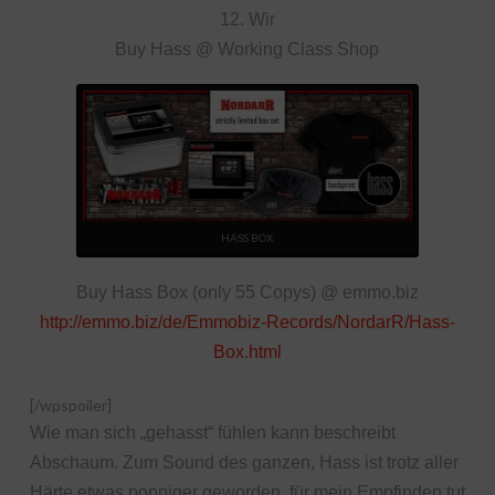
12. Wir
Buy Hass @ Working Class Shop
HASS BOX
Buy Hass Box (only 55 Copys) @ emmo.biz
http://emmo.biz/de/Emmobiz-Records/NordarR/Hass-
Box.html
[/wpspoiler]
Wie man sich „gehasst“ fühlen kann beschreibt
Abschaum. Zum Sound des ganzen, Hass ist trotz aller
Härte etwas poppiger geworden, für mein Empfinden tut