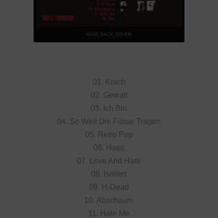
HASS_BACK_COVER
01. Krach
02. Gewalt
03. Ich Bin
04. So Weit Die Füsse Tragen
05. Retro Pop
06. Hass
07. Love And Hate
08. Isoliert
09. H-Dead
10. Abschaum
11. Hate Me