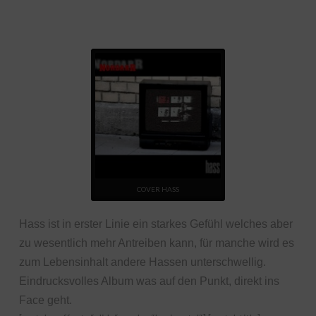
COVER HASS
Hass ist in erster Linie ein starkes Gefühl welches aber
zu wesentlich mehr Antreiben kann, für manche wird es
zum Lebensinhalt andere Hassen unterschwellig.
Eindrucksvolles Album was auf den Punkt, direkt ins
Face geht.