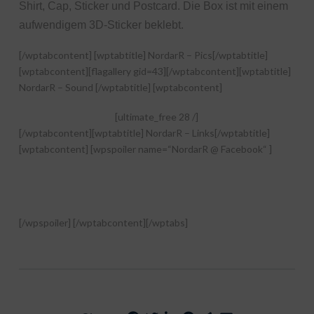
Shirt, Cap, Sticker und Postcard. Die Box ist mit einem
aufwendigem 3D-Sticker beklebt.
[/wptabcontent] [wptabtitle] NordarR – Pics[/wptabtitle]
[wptabcontent][flagallery gid=43][/wptabcontent][wptabtitle]
NordarR – Sound [/wptabtitle] [wptabcontent]
[ultimate_free 28 /]
[/wptabcontent][wptabtitle] NordarR – Links[/wptabtitle]
[wptabcontent] [wpspoiler name=“NordarR @ Facebook“ ]
[/wpspoiler] [/wptabcontent][/wptabs]