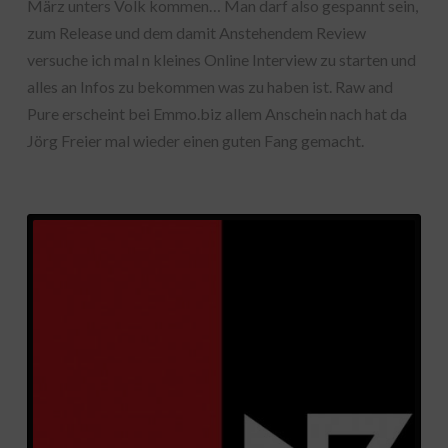
März unters Volk kommen… Man darf also gespannt sein,
zum Release und dem damit Anstehendem Review
versuche ich mal n kleines Online Interview zu starten und
alles an Infos zu bekommen was zu haben ist. Raw and
Pure erscheint bei Emmo.biz allem Anschein nach hat da
Jörg Freier mal wieder einen guten Fang gemacht.