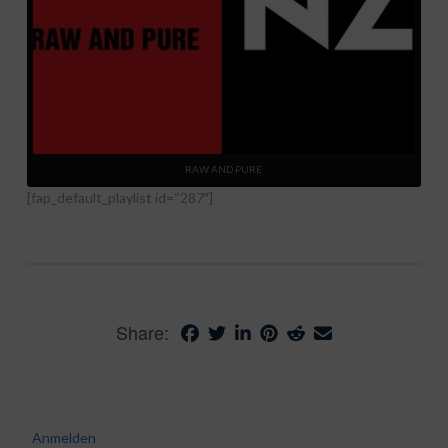
RAW AND PURE
[fap_default_playlist id=“287″]
Share:
Anmelden