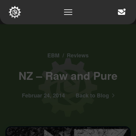
EBM
/
Reviews
NZ – Raw and Pure
Februar 24, 2014
Back to Blog