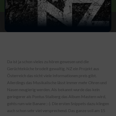
Da ist ja schon vieles zu hören gewesen und die
Gerüchteküche brodelt gewaltig. NZ ein Projekt aus
Österreich das nicht viele Informationen preis gibt.
Allerdings das Musikalische lässt immer mehr Ohren und
Nasen neugierig werden. Als bekannt wurde das kein
geringerer als Pontus Stalberg das Album Mastern wird,
gehts rum wie Banane ;-). Die ersten Snippets dazu klingen
auch schon sehr viel versprechend. Das ganze soll am 15