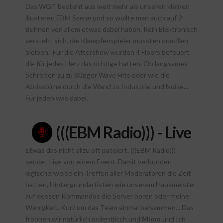
Das WGT besteht aus weit mehr als unseren kleinen
illusteren EBM Szene und so wollte man auch auf 2
Bühnen von allem etwas dabei haben. Rein Elektronisch
versteht sich, die Klampfenspieler mussten draußen
bleiben. Für die Aftershow wurden 4 Floors befeuert
die für jedes Herz das richtige hatten. Ob langsames
Schreiten zu zu 80ziger Wave Hits oder wie die
Abrissbirne durch die Wand zu Industrial und Noise...
Für jeden was dabei.
(((EBM Radio))) - Live
Etwas das nicht allzu oft passiert. (((EBM Radio)))
sendet Live von einem Event. Damit verbunden
logischerweise ein Treffen aller Moderatoren die Zeit
hatten, Hintergrundartisten wie unserem Hausmeister
auf dessen Kommandos die Server hören oder meine
Wenigkeit. Kurz um das Team einmal beisammen... Das
fröhnen wir natürlich ordentlicch und
Mimo
und Ich