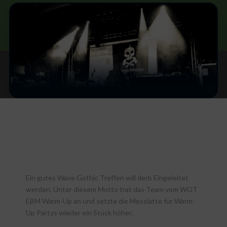
Ein gutes Wave Gothic Treffen will derb Eingeleitet
werden. Unter diesem Motto trat das Team vom WGT
EBM Warm-Up an und setzte die Messlatte für Warm-
Up Partys wieder ein Stück höher.