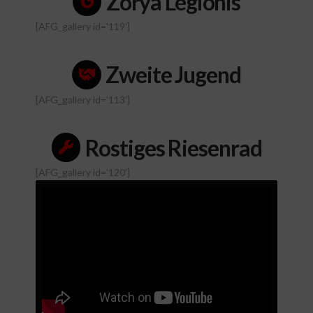
Zorya Legionis
[AFG_gallery id='119']
Zweite Jugend
[AFG_gallery id='113']
Rostiges Riesenrad
[AFG_gallery id='120']