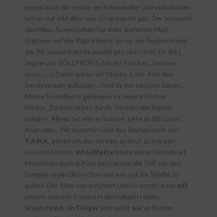
waren auch die ersten am Felsenkeller und verkabelten
schon mal wild alles was zu verkabeln gab. Der Verdacht
das Mimo Ausversehen nur links drehende Mp3
Kulturen auf der Platte hatte da nur der Rechte Kanal
der PA Sound brachte bestätigte sich nicht. DJ driLL
zeigte uns VOLLPROFIS das ein Stecker...Stecken
muss... ;-). Damit waren wir Stereo. Cool. Also den
Sendestream aufbauen... Und da der nächste haken...
Mimos Soundkarte gefangen im Helene Fischer
Modus...Da kam nichts durch. Obwohl alle Signale
anlagen.
Mimo
tat was er konnte, bete zu Bill Gates...
Aber nein... Wir mussten über das Rechenwerk von
T.A.N.K.
gehen um den Stream zu euch zu bringen
unseren Hörern.
IntoxMatze
baute seine Soundwurf
Maschinen auch auf um den Leuten die Zeit vor den
Livegigs ordentlich schon mal was auf die Stiefel zu
geben. Der Altar war errichtet und so schritt auch
m0
unsere oberste Instanz in die heiligen Hallen.
Staatsfeind
, ein
Flieger
und somit war er Sender