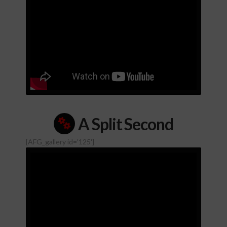
A Split Second
[AFG_gallery id='125']