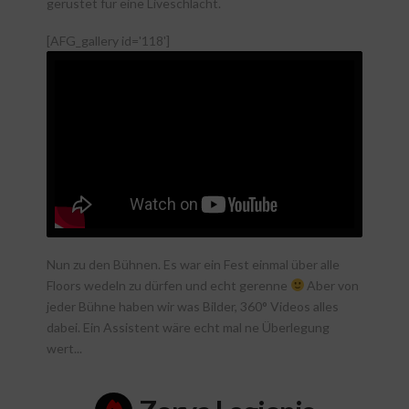
gerüstet für eine Liveschlacht.
[AFG_gallery id='118']
Nun zu den Bühnen. Es war ein Fest einmal über alle
Floors wedeln zu dürfen und echt gerenne
Aber von
jeder Bühne haben wir was Bilder, 360° Videos alles
dabei. Ein Assistent wäre echt mal ne Überlegung
wert...