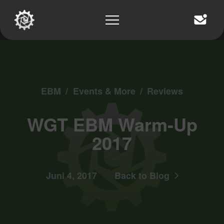
EBM
/
Events & More
/
Reviews
WGT EBM Warm-Up
2017
Juni 4, 2017
Back to Blog