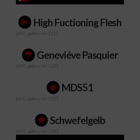
High Fuctioning Flesh
[AFG_gallery id='121']
Geneviéve Pasquier
[AFG_gallery id='122']
MDS51
[AFG_gallery id='123']
Schwefelgelb
[AFG_gallery id='124']