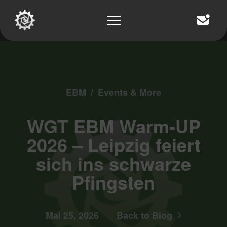
EBM
/
Events & More
WGT EBM Warm-UP
2026 – Leipzig feiert
sich ins schwarze
Pfingsten
Mai 25, 2026
Back to Blog