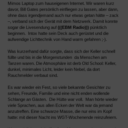
Mimos Laptop zum hauseigenen Internet. Wir waren kurz
davor, Bill Gates persönlich einfliegen zu lassen, aber dann,
ohne dass irgendjemand auch nur etwas getan hätte – zack
–, verband sich der Gerät mit dem Netzwerk. Damit konnte
sogar die Livesendung auf
(((EBM Radio)))
pünktlich
beginnen. Intox hatte sein Deck auch gerüstet und die
aufwendige Lichttechnik von Hand warm gefahren ;-).
Was kurzerhand dafür sorgte, dass sich der Keller schnell
füllte und bis in die Morgenstunden da Menschen am
Tanzen waren. Die Atmosphäre ist derb Old School: Keller,
dunkel, minimales Licht, leider kein Nebel, da dort
Rauchmelder verbaut sind.
Es war wieder ein Fest, so viele bekannte Gesichter zu
sehen, Freunde, Familie und eine nicht enden wollende
Schlange an Gästen. Die Hütte war voll. Man hörte wieder
viele Sprachen, aus allen Ecken der Welt war da jemand
anzutreffen. Eine schwarze Masse, die nur eins im Kopf
hatte: mit dieser Nacht ins WGT-Wochenende reinzufeiern.