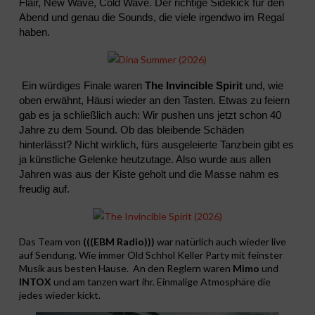
Flair, New Wave, Cold Wave. Der richtige Sidekick für den
Abend und genau die Sounds, die viele irgendwo im Regal
haben.
Ein würdiges Finale waren
The Invincible Spirit
und, wie
oben erwähnt, Häusi wieder an den Tasten. Etwas zu feiern
gab es ja schließlich auch: Wir pushen uns jetzt schon 40
Jahre zu dem Sound. Ob das bleibende Schäden
hinterlässt? Nicht wirklich, fürs ausgeleierte Tanzbein gibt es
ja künstliche Gelenke heutzutage. Also wurde aus allen
Jahren was aus der Kiste geholt und die Masse nahm es
freudig auf.
Das Team von
(((EBM Radio)))
war natürlich auch wieder live
auf Sendung. Wie immer Old Schhol Keller Party mit feinster
Musik aus besten Hause. An den Reglern waren
Mimo
und
INTOX
und am tanzen wart ihr. Einmalige Atmosphäre die
jedes wieder kickt.