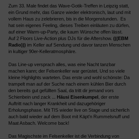
Zum 33. Male findet das Wave-Gotik-Treffen in Leipzig statt,
ein Grund mehr, das Ganze wieder elektronisch, laut und mit
vollem Haus zu zelebrieren, bis in die Morgenstunden. Es
hat sein eigenes Feeling, dieses Treiben einläuten zu dürfen,
auf einer Warm-up-Party, die kaum Wünsche offen lässt.
Auf 2 Floors Live-Action plus DJs für die Aftershow.
(((EBM
Radio)))
im Keller auf Sendung und davor tanzen Menschen
in kultiger 90er-Kelleratmosphäre.
Das Line-up versprach alles, was eine Nacht tanzbar
machen kann; der Felsenkeller war gerüstet. Und so viele
kleine Highlights warteten. Das erste und wohl schönste: Da
trampelt man auf der Suche nach einem kühlen Bier durch
den bereits gut gefüllten Saal, da tritt dir jemand vors
Schienbein und zack ...
Häusi Eisenkumpel
, der erste
Auftritt nach langer Krankheit und dazugehöriger
Erholungsphase. Mit TIS wieder live on Stage und sicherlich
auch bald wieder auf dem Boot mit Käpt’n Rummelsnuff und
Maat Asbach. Welcome back!
Das Magischste im Felsenkeller ist die Verbindung von