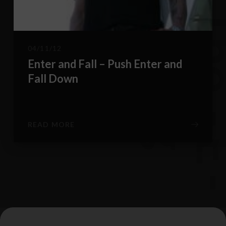
04/11/12
B
g
Enter and Fall – Push Enter and
Fall Down
READ MORE