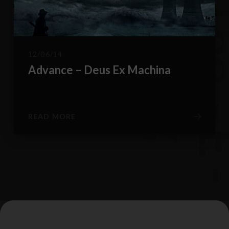
B
g
12/06/14
Advance – Deus Ex Machina
READ MORE