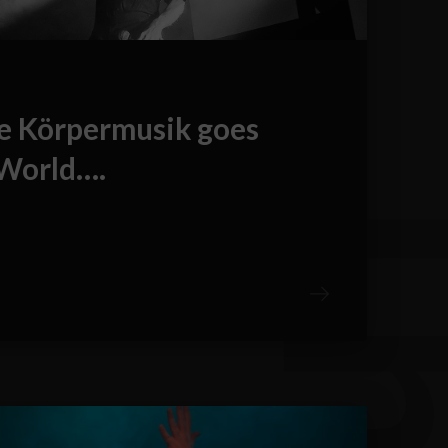
he Körpermusik goes
 World….