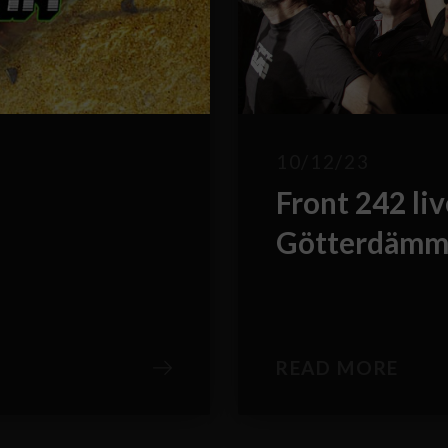
10/12/23
Front 242 li
Götterdämm
READ MORE