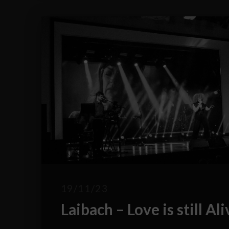
19/11/23
Laibach – Love is still A