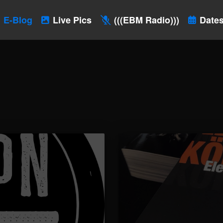
E-Blog
Live Pics
(((EBM Radio)))
Dates