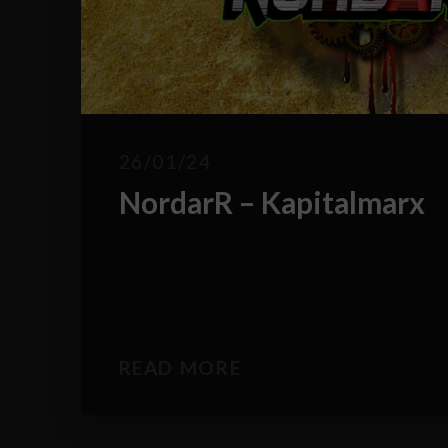
26/01/24
NordarR – Kapitalmarx
READ MORE