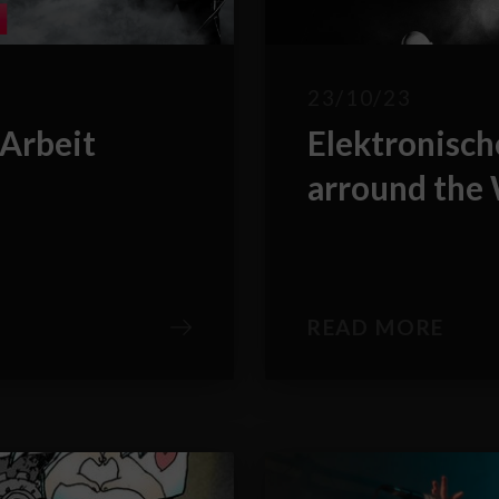
23/10/23
 Arbeit
Elektronisc
arround the
READ MORE