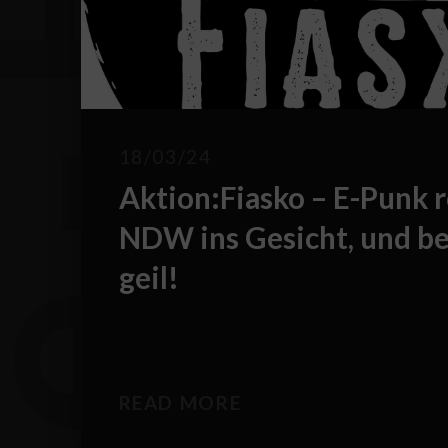
T
h
e
-
E
-
B
l
o
18/03/24
Aktion:Fiasko – E-Punk 
NDW ins Gesicht, und be
geil!
READ MORE