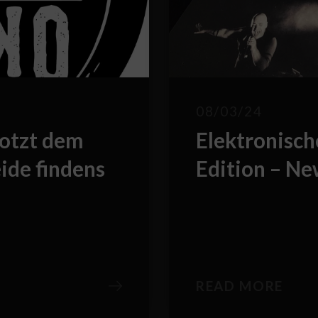
g
08/03/24
rotzt dem
Elektronisch
ide findens
Edition – Ne
READ MORE